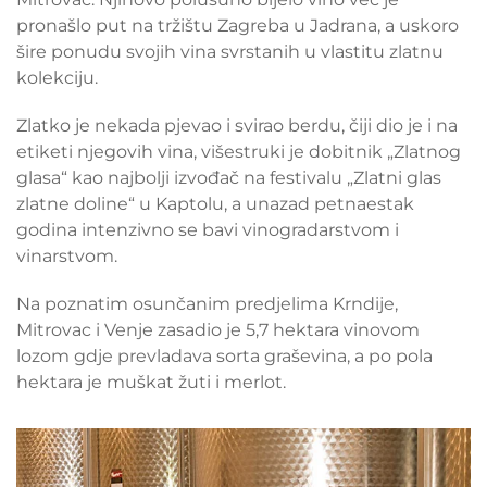
pronašlo put na tržištu Zagreba u Jadrana, a uskoro
šire ponudu svojih vina svrstanih u vlastitu zlatnu
kolekciju.
Zlatko je nekada pjevao i svirao berdu, čiji dio je i na
etiketi njegovih vina, višestruki je dobitnik „Zlatnog
glasa“ kao najbolji izvođač na festivalu „Zlatni glas
zlatne doline“ u Kaptolu, a unazad petnaestak
godina intenzivno se bavi vinogradarstvom i
vinarstvom.
Na poznatim osunčanim predjelima Krndije,
Mitrovac i Venje zasadio je 5,7 hektara vinovom
lozom gdje prevladava sorta graševina, a po pola
hektara je muškat žuti i merlot.