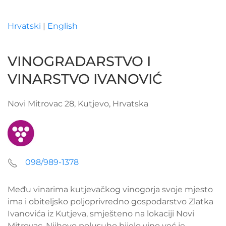
Hrvatski
|
English
Skip to main content
VINOGRADARSTVO I
VINARSTVO IVANOVIĆ
Novi Mitrovac 28, Kutjevo, Hrvatska
098/989-1378
Među vinarima kutjevačkog vinogorja svoje mjesto
ima i obiteljsko poljoprivredno gospodarstvo Zlatka
Ivanovića iz Kutjeva, smješteno na lokaciji Novi
Mitrovac. Njihovo polusuho bijelo vino već je